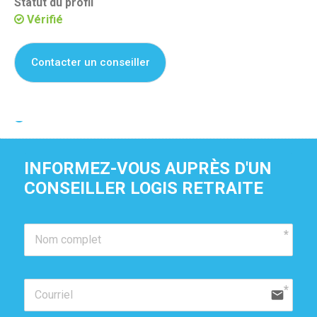
Statut du profil
Vérifié
Contacter un conseiller
Je suis propriétaire de cette résidence
INFORMEZ-VOUS AUPRÈS D'UN 
CONSEILLER LOGIS RETRAITE
email