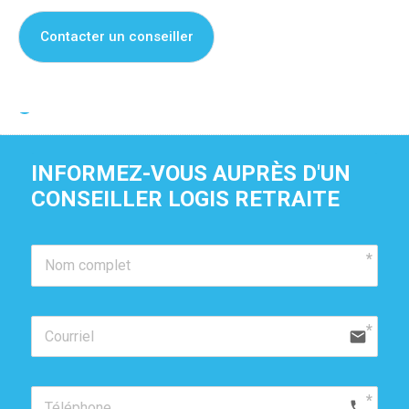
Contacter un conseiller
Je suis propriétaire de cette résidence
INFORMEZ-VOUS AUPRÈS D'UN 
CONSEILLER LOGIS RETRAITE
email
phone