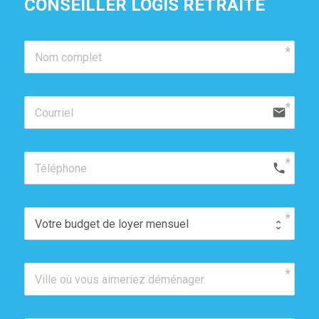
CONSEILLER LOGIS RETRAITE
email
phone