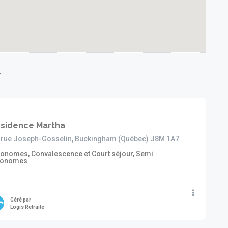
r
sidence Martha
, rue Joseph-Gosselin, Buckingham (Québec) J8M 1A7
onomes, Convalescence et Court séjour, Semi
tonomes
Géré par
Logis Retraite