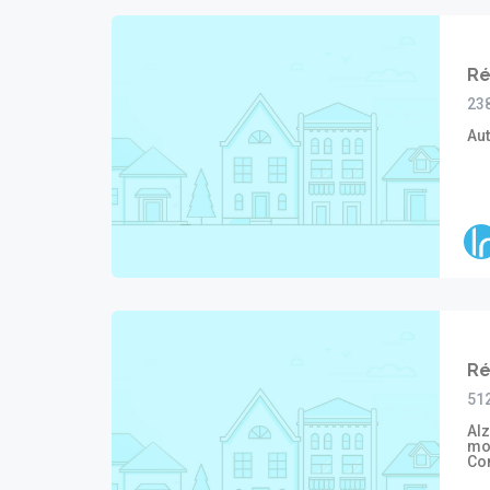
Ré
238
Au
Ré
512
Alz
mod
Co