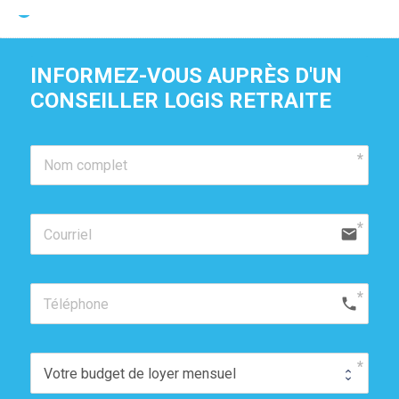
Je suis propriétaire de cette résidence
INFORMEZ-VOUS AUPRÈS D'UN 
CONSEILLER LOGIS RETRAITE
email
phone