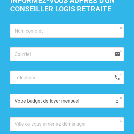
INFORMEZ-VOUS AUPRÈS D'UN 
CONSEILLER LOGIS RETRAITE
email
phone