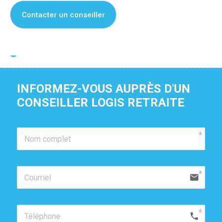
Contacter un conseiller
Je suis propriétaire de cette résidence
INFORMEZ-VOUS AUPRÈS D'UN 
CONSEILLER LOGIS RETRAITE
email
phone